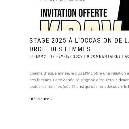
STAGE 2025 À L’OCCASION DE 
DROIT DES FEMMES
PAR
EKMC
|
17 FÉVRIER 2025
|
0 COMMENTAIRES
|
A
Comme chaque année, le club EKMC offre une initiation au
des femmes. Cette année ce stage se déroulera le dimanch
toutes les femmes (dès 15 ans) qui désirent découvrir le
Lire la suite