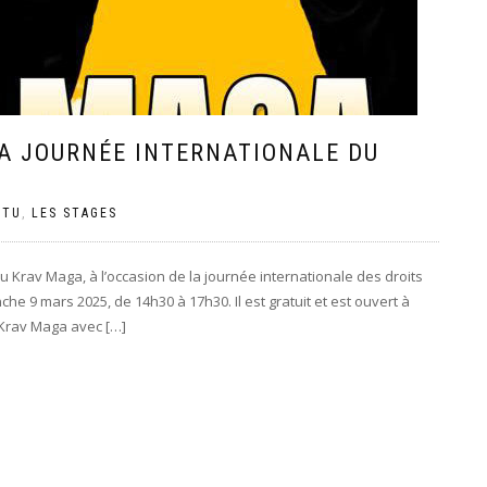
LA JOURNÉE INTERNATIONALE DU
CTU
,
LES STAGES
 Krav Maga, à l’occasion de la journée internationale des droits
e 9 mars 2025, de 14h30 à 17h30. Il est gratuit et est ouvert à
 Krav Maga avec […]